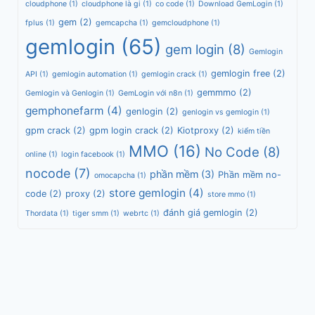
cloudphone
(1)
cloudphone là gi
(1)
co code
(1)
Download GemLogin
(1)
gem
(2)
fplus
(1)
gemcapcha
(1)
gemcloudphone
(1)
gemlogin
(65)
gem login
(8)
Gemlogin
gemlogin free
(2)
API
(1)
gemlogin automation
(1)
gemlogin crack
(1)
gemmmo
(2)
Gemlogin và Genlogin
(1)
GemLogin với n8n
(1)
gemphonefarm
(4)
genlogin
(2)
genlogin vs gemlogin
(1)
gpm crack
(2)
gpm login crack
(2)
Kiotproxy
(2)
kiểm tiền
MMO
(16)
No Code
(8)
online
(1)
login facebook
(1)
nocode
(7)
phần mềm
(3)
Phần mềm no-
omocapcha
(1)
store gemlogin
(4)
code
(2)
proxy
(2)
store mmo
(1)
đánh giá gemlogin
(2)
Thordata
(1)
tiger smm
(1)
webrtc
(1)