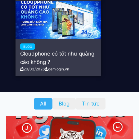
BLOG
Cloudphone có tốt như quảng
cáo không ?
20/03/2026
gemlogin.vn
All
Blog
Tin tức