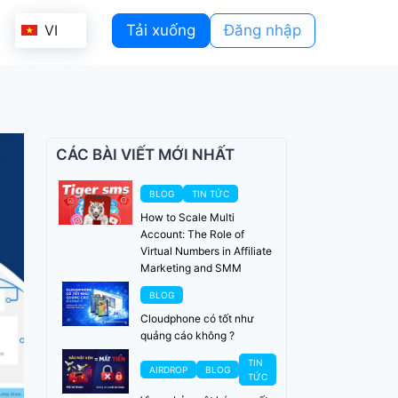
VI
Tải xuống
Đăng nhập
CÁC BÀI VIẾT MỚI NHẤT
BLOG
TIN TỨC
How to Scale Multi
Account: The Role of
Virtual Numbers in Affiliate
Marketing and SMM
BLOG
Cloudphone có tốt như
quảng cáo không ?
TIN
AIRDROP
BLOG
TỨC