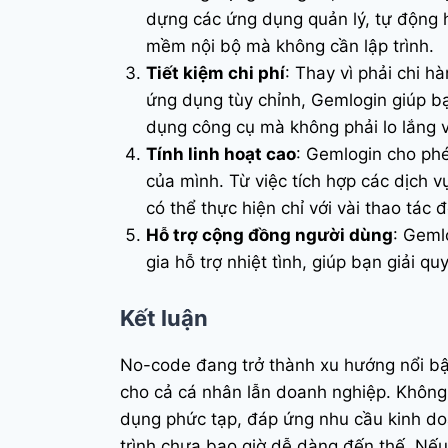
dựng các ứng dụng quản lý, tự động h
mềm nội bộ mà không cần lập trình.
Tiết kiệm chi phí
: Thay vì phải chi hà
ứng dụng tùy chỉnh, Gemlogin giúp bạ
dụng công cụ mà không phải lo lắng v
Tính linh hoạt cao
: Gemlogin cho ph
của mình. Từ việc tích hợp các dịch v
có thể thực hiện chỉ với vài thao tác 
Hỗ trợ cộng đồng người dùng
: Geml
gia hỗ trợ nhiệt tình, giúp bạn giải 
Kết luận
No-code đang trở thành xu hướng nổi bật 
cho cả cá nhân lẫn doanh nghiệp. Không 
dụng phức tạp, đáp ứng nhu cầu kinh doa
trình chưa bao giờ dễ dàng đến thế. Nếu 