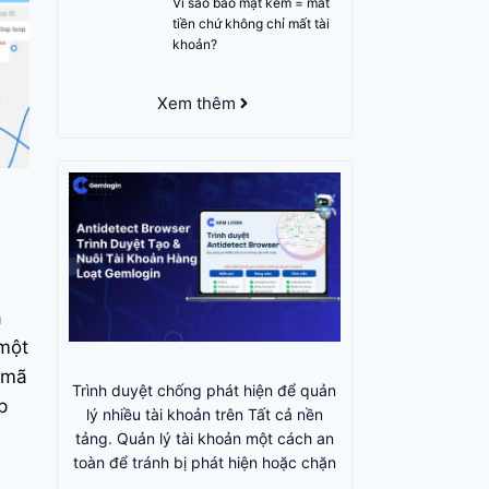
Vì sao bảo mật kém = mất
tiền chứ không chỉ mất tài
khoản?
Xem thêm
a
 một
 mã
Trình duyệt chống phát hiện để quản
p
lý nhiều tài khoản trên Tất cả nền
tảng. Quản lý tài khoản một cách an
toàn để tránh bị phát hiện hoặc chặn