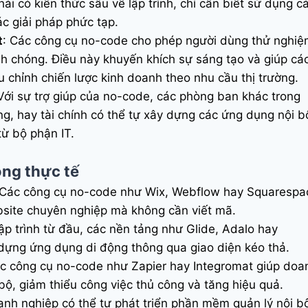
i có kiến thức sâu về lập trình, chỉ cần biết sử dụng c
c giải pháp phức tạp.
t
: Các công cụ no-code cho phép người dùng thử nghiệ
h chóng. Điều này khuyến khích sự sáng tạo và giúp cá
u chỉnh chiến lược kinh doanh theo nhu cầu thị trường.
 Với sự trợ giúp của no-code, các phòng ban khác trong
, hay tài chính có thể tự xây dựng các ứng dụng nội b
từ bộ phận IT.
ng thực tế
 Các công cụ no-code như Wix, Webflow hay Squarespa
bsite chuyên nghiệp mà không cần viết mã.
lập trình từ đầu, các nền tảng như Glide, Adalo hay
ựng ứng dụng di động thông qua giao diện kéo thả.
ác công cụ no-code như Zapier hay Integromat giúp doa
bộ, giảm thiểu công việc thủ công và tăng hiệu quả.
anh nghiệp có thể tự phát triển phần mềm quản lý nội b