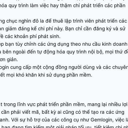
óa quy trình làm việc hay thậm chí phát triển các phần
ng chục nghìn đô la để thuê lập trình viên phát triển các
n giảm đáng kể chi phí này. Bạn chỉ cần đăng ký và sử
ề các khoản phí phát sinh.
ép bạn tùy chỉnh các ứng dụng theo nhu cầu kinh doanh
ụ bên ngoài đến tự động hóa quy trình nội bộ, mọi thứ 
đơn giản.
ogin cung cấp một cộng đồng người dùng và các chuyê
quyết mọi khó khăn khi sử dụng phần mềm.
trong lĩnh vực phát triển phần mềm, mang lại nhiều lợi
cần phải viết mã, bất kỳ ai cũng có thể tạo ra các ứng
nh. Với sự hỗ trợ của các công cụ như Gemlogin, việc l
bạn đang tìm kiếm một giải pháp tối ưu, tiết kiệm chi ph