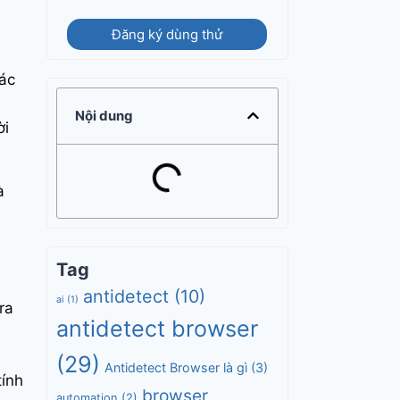
Đăng ký dùng thử
các
Nội dung
ời
à
Tag
antidetect
(10)
ai
(1)
ra
antidetect browser
(29)
Antidetect Browser là gì
(3)
tính
browser
automation
(2)