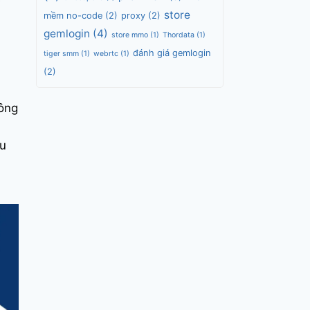
store
mềm no-code
(2)
proxy
(2)
gemlogin
(4)
store mmo
(1)
Thordata
(1)
đánh giá gemlogin
tiger smm
(1)
webrtc
(1)
(2)
hông
ều