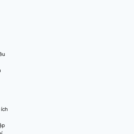
đều
n
 ích
ập
í