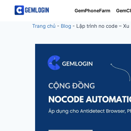
GemPhoneFarm
GemCl
Trang chủ
-
Blog
-
Lập trình no code – Xu