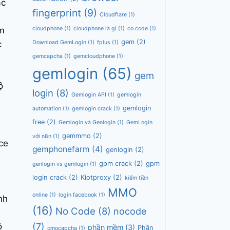
ác
fingerprint
(9)
Cloudflare
(1)
m
cloudphone
(1)
cloudphone là gi
(1)
co code
(1)
gem
(2)
c
Download GemLogin
(1)
fplus
(1)
gemcapcha
(1)
gemcloudphone
(1)
gemlogin
(65)
gem
ộ
login
(8)
Gemlogin API
(1)
gemlogin
gemlogin
automation
(1)
gemlogin crack
(1)
free
(2)
Gemlogin và Genlogin
(1)
GemLogin
gemmmo
(2)
với n8n
(1)
ce
gemphonefarm
(4)
genlogin
(2)
gpm crack
(2)
gpm
genlogin vs gemlogin
(1)
login crack
(2)
Kiotproxy
(2)
kiểm tiền
MMO
online
(1)
login facebook
(1)
nh
(16)
No Code
(8)
nocode
(7)
ộ
phần mềm
(3)
Phần
omocapcha
(1)