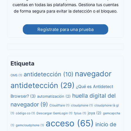
cuentas en todas las plataformas. Gestiona tus cuentas
de forma segura para evitar la detección o el bloqueo.
Regístrate para una prueba
Etiqueta
navegador
antidetección
(10)
OMS
(1)
antidetección
(29)
¿Qué es Antidetect
huella digital del
Browser?
(3)
automatización
(2)
navegador
(9)
Cloudflare
(1)
cloudphone
(1)
cloudphone là gi
joya
(2)
(1)
código co
(1)
Descargar GemLogin
(1)
fplus
(1)
gemcapcha
acceso
(65)
inicio de
(1)
gemcloudphone
(1)