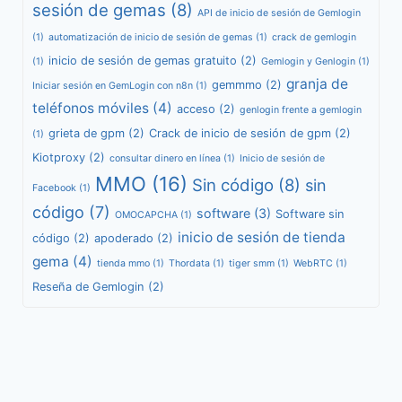
sesión de gemas
(8)
API de inicio de sesión de Gemlogin
(1)
automatización de inicio de sesión de gemas
(1)
crack de gemlogin
inicio de sesión de gemas gratuito
(2)
(1)
Gemlogin y Genlogin
(1)
granja de
gemmmo
(2)
Iniciar sesión en GemLogin con n8n
(1)
teléfonos móviles
(4)
acceso
(2)
genlogin frente a gemlogin
grieta de gpm
(2)
Crack de inicio de sesión de gpm
(2)
(1)
Kiotproxy
(2)
consultar dinero en línea
(1)
Inicio de sesión de
MMO
(16)
Sin código
(8)
sin
Facebook
(1)
código
(7)
software
(3)
Software sin
OMOCAPCHA
(1)
inicio de sesión de tienda
código
(2)
apoderado
(2)
gema
(4)
tienda mmo
(1)
Thordata
(1)
tiger smm
(1)
WebRTC
(1)
Reseña de Gemlogin
(2)