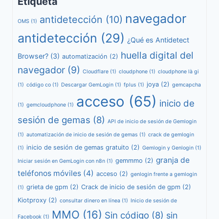
Etiqueta
navegador
antidetección
(10)
OMS
(1)
antidetección
(29)
¿Qué es Antidetect
huella digital del
Browser?
(3)
automatización
(2)
navegador
(9)
Cloudflare
(1)
cloudphone
(1)
cloudphone là gi
joya
(2)
(1)
código co
(1)
Descargar GemLogin
(1)
fplus
(1)
gemcapcha
acceso
(65)
inicio de
(1)
gemcloudphone
(1)
sesión de gemas
(8)
API de inicio de sesión de Gemlogin
(1)
automatización de inicio de sesión de gemas
(1)
crack de gemlogin
inicio de sesión de gemas gratuito
(2)
(1)
Gemlogin y Genlogin
(1)
granja de
gemmmo
(2)
Iniciar sesión en GemLogin con n8n
(1)
teléfonos móviles
(4)
acceso
(2)
genlogin frente a gemlogin
grieta de gpm
(2)
Crack de inicio de sesión de gpm
(2)
(1)
Kiotproxy
(2)
consultar dinero en línea
(1)
Inicio de sesión de
MMO
(16)
Sin código
(8)
sin
Facebook
(1)