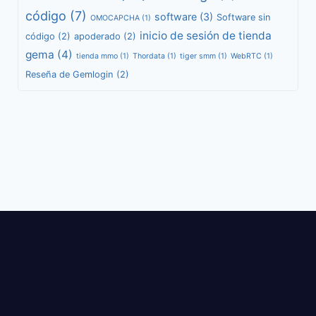
código
(7)
software
(3)
Software sin
OMOCAPCHA
(1)
inicio de sesión de tienda
código
(2)
apoderado
(2)
gema
(4)
tienda mmo
(1)
Thordata
(1)
tiger smm
(1)
WebRTC
(1)
Reseña de Gemlogin
(2)