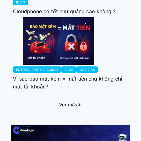
BLOG
Cloudphone có tốt như quảng cáo không ?
ENTREGA POR PARACAÍDAS
BLOG
NOTICIAS
Vì sao bảo mật kém = mất tiền chứ không chỉ
mất tài khoản?
Ver más