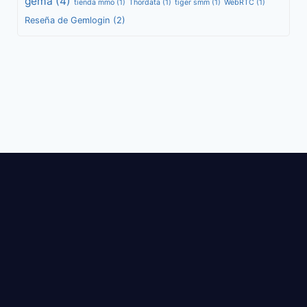
gema
(4)
tienda mmo
(1)
Thordata
(1)
tiger smm
(1)
WebRTC
(1)
Reseña de Gemlogin
(2)