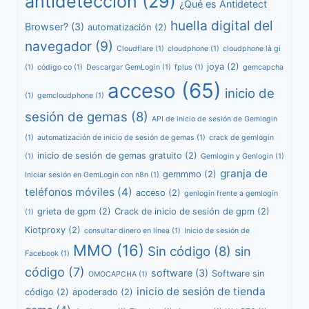
antidetección
(29)
¿Qué es Antidetect
huella digital del
Browser?
(3)
automatización
(2)
navegador
(9)
Cloudflare
(1)
cloudphone
(1)
cloudphone là gi
joya
(2)
(1)
código co
(1)
Descargar GemLogin
(1)
fplus
(1)
gemcapcha
acceso
(65)
inicio de
(1)
gemcloudphone
(1)
sesión de gemas
(8)
API de inicio de sesión de Gemlogin
(1)
automatización de inicio de sesión de gemas
(1)
crack de gemlogin
inicio de sesión de gemas gratuito
(2)
(1)
Gemlogin y Genlogin
(1)
granja de
gemmmo
(2)
Iniciar sesión en GemLogin con n8n
(1)
teléfonos móviles
(4)
acceso
(2)
genlogin frente a gemlogin
grieta de gpm
(2)
Crack de inicio de sesión de gpm
(2)
(1)
Kiotproxy
(2)
consultar dinero en línea
(1)
Inicio de sesión de
MMO
(16)
Sin código
(8)
sin
Facebook
(1)
código
(7)
software
(3)
Software sin
OMOCAPCHA
(1)
inicio de sesión de tienda
código
(2)
apoderado
(2)