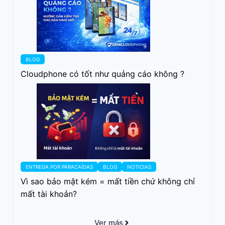
BLOG
Cloudphone có tốt như quảng cáo không ?
ENTREGA POR PARACAÍDAS
BLOG
NOTICIAS
Vì sao bảo mật kém = mất tiền chứ không chỉ
mất tài khoản?
Ver más