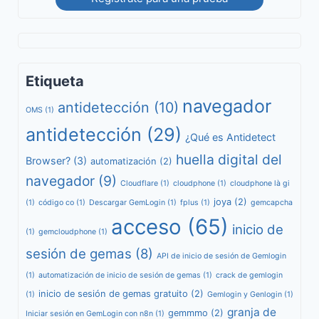
Etiqueta
navegador
antidetección
(10)
OMS
(1)
antidetección
(29)
¿Qué es Antidetect
huella digital del
Browser?
(3)
automatización
(2)
navegador
(9)
Cloudflare
(1)
cloudphone
(1)
cloudphone là gi
joya
(2)
(1)
código co
(1)
Descargar GemLogin
(1)
fplus
(1)
gemcapcha
acceso
(65)
inicio de
(1)
gemcloudphone
(1)
sesión de gemas
(8)
API de inicio de sesión de Gemlogin
(1)
automatización de inicio de sesión de gemas
(1)
crack de gemlogin
inicio de sesión de gemas gratuito
(2)
(1)
Gemlogin y Genlogin
(1)
granja de
gemmmo
(2)
Iniciar sesión en GemLogin con n8n
(1)