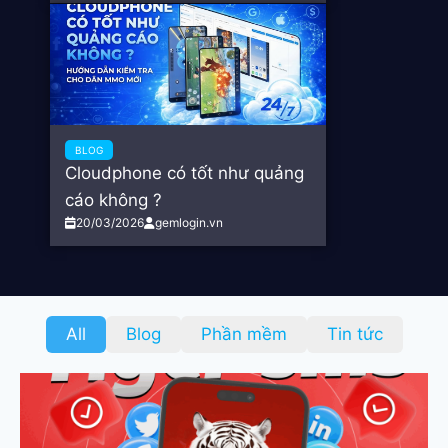
BLOG
Cloudphone có tốt như quảng
cáo không ?
20/03/2026
gemlogin.vn
All
Blog
Phần mềm
Tin tức