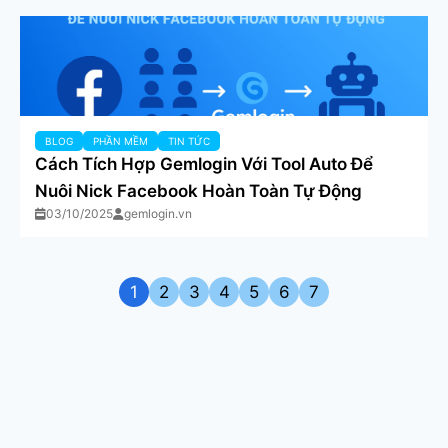
BLOG
PHẦN MỀM
TIN TỨC
Cách Tích Hợp Gemlogin Với Tool Auto Để
Nuôi Nick Facebook Hoàn Toàn Tự Động
03/10/2025
gemlogin.vn
1
2
3
4
5
6
7