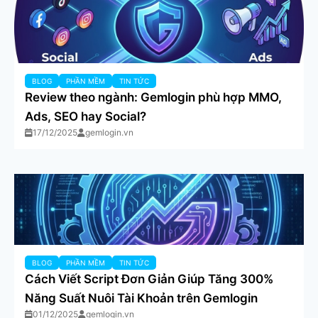
BLOG
PHẦN MỀM
TIN TỨC
Review theo ngành: Gemlogin phù hợp MMO,
Ads, SEO hay Social?
17/12/2025
gemlogin.vn
BLOG
PHẦN MỀM
TIN TỨC
Cách Viết Script Đơn Giản Giúp Tăng 300%
Năng Suất Nuôi Tài Khoản trên Gemlogin
01/12/2025
gemlogin.vn