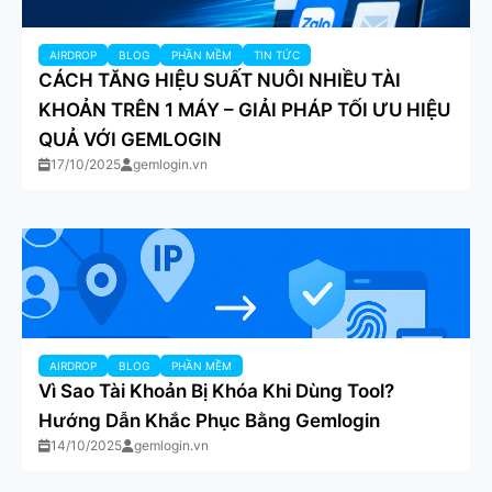
AIRDROP
BLOG
PHẦN MỀM
TIN TỨC
CÁCH TĂNG HIỆU SUẤT NUÔI NHIỀU TÀI
KHOẢN TRÊN 1 MÁY – GIẢI PHÁP TỐI ƯU HIỆU
QUẢ VỚI GEMLOGIN
17/10/2025
gemlogin.vn
AIRDROP
BLOG
PHẦN MỀM
Vì Sao Tài Khoản Bị Khóa Khi Dùng Tool?
Hướng Dẫn Khắc Phục Bằng Gemlogin
14/10/2025
gemlogin.vn