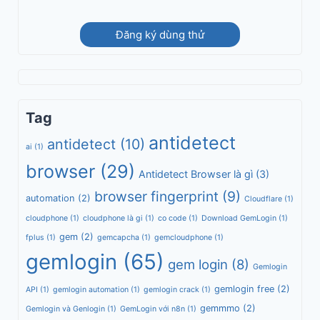
Đăng ký dùng thử
Tag
antidetect
antidetect
(10)
ai
(1)
browser
(29)
Antidetect Browser là gì
(3)
browser fingerprint
(9)
automation
(2)
Cloudflare
(1)
cloudphone
(1)
cloudphone là gi
(1)
co code
(1)
Download GemLogin
(1)
gem
(2)
fplus
(1)
gemcapcha
(1)
gemcloudphone
(1)
gemlogin
(65)
gem login
(8)
Gemlogin
gemlogin free
(2)
API
(1)
gemlogin automation
(1)
gemlogin crack
(1)
gemmmo
(2)
Gemlogin và Genlogin
(1)
GemLogin với n8n
(1)