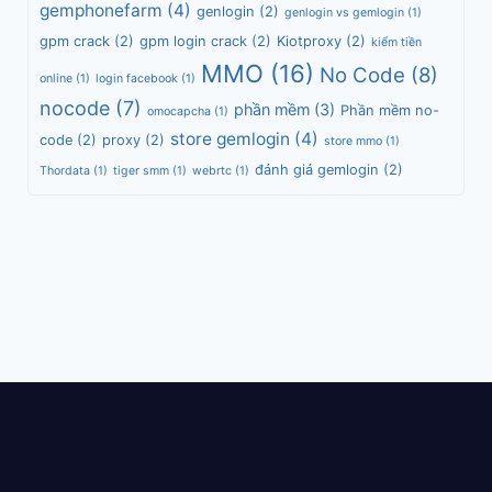
gemphonefarm
(4)
genlogin
(2)
genlogin vs gemlogin
(1)
gpm crack
(2)
gpm login crack
(2)
Kiotproxy
(2)
kiểm tiền
MMO
(16)
No Code
(8)
online
(1)
login facebook
(1)
nocode
(7)
phần mềm
(3)
Phần mềm no-
omocapcha
(1)
store gemlogin
(4)
code
(2)
proxy
(2)
store mmo
(1)
đánh giá gemlogin
(2)
Thordata
(1)
tiger smm
(1)
webrtc
(1)