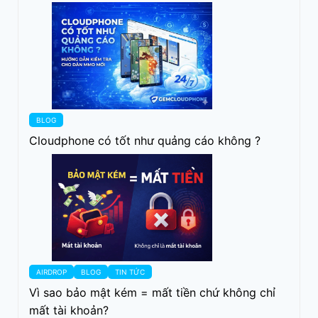
BLOG
Cloudphone có tốt như quảng cáo không ?
AIRDROP
BLOG
TIN TỨC
Vì sao bảo mật kém = mất tiền chứ không chỉ
mất tài khoản?