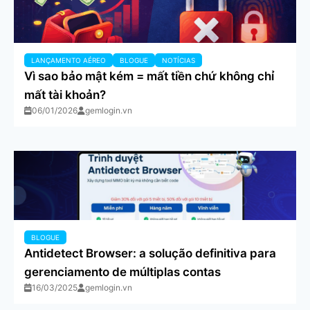
LANÇAMENTO AÉREO
BLOGUE
NOTÍCIAS
Vì sao bảo mật kém = mất tiền chứ không chỉ
mất tài khoản?
06/01/2026
gemlogin.vn
BLOGUE
Antidetect Browser: a solução definitiva para
gerenciamento de múltiplas contas
16/03/2025
gemlogin.vn