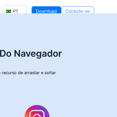
PT
Download
Conecte-se
tect
Do Navegador
ecurso de arrastar e soltar