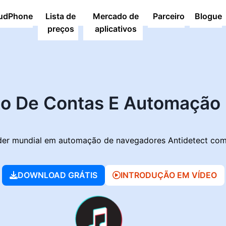
udPhone
Lista de
Mercado de
Parceiro
Blogue
preços
aplicativos
vegador Antide
o De Contas E
Automação 
der mundial em automação de navegadores Antidetect com r
DOWNLOAD GRÁTIS
INTRODUÇÃO EM VÍDEO