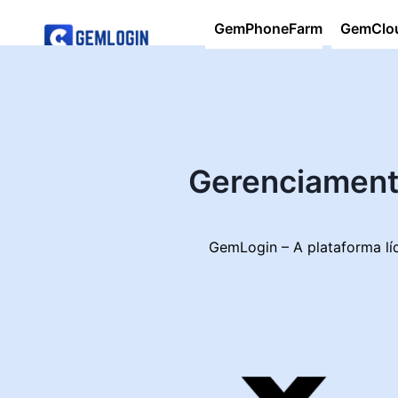
GemPhoneFarm
GemClo
Na
Gerenciament
GemLogin – A plataforma lí