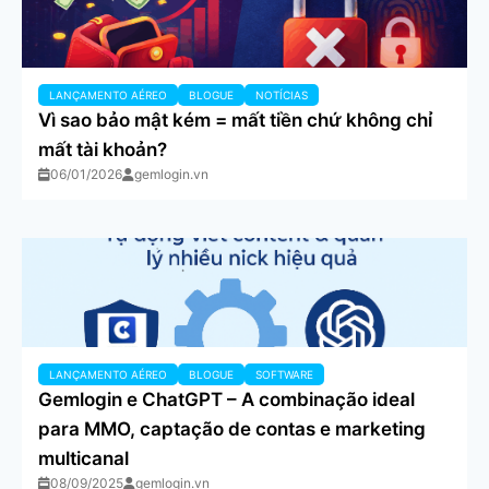
LANÇAMENTO AÉREO
BLOGUE
NOTÍCIAS
Vì sao bảo mật kém = mất tiền chứ không chỉ
mất tài khoản?
06/01/2026
gemlogin.vn
LANÇAMENTO AÉREO
BLOGUE
SOFTWARE
Gemlogin e ChatGPT – A combinação ideal
para MMO, captação de contas e marketing
multicanal
08/09/2025
gemlogin.vn