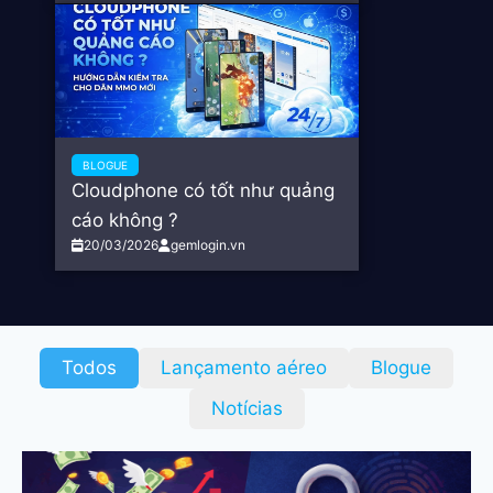
BLOGUE
Cloudphone có tốt như quảng
cáo không ?
20/03/2026
gemlogin.vn
Todos
Lançamento aéreo
Blogue
Notícias