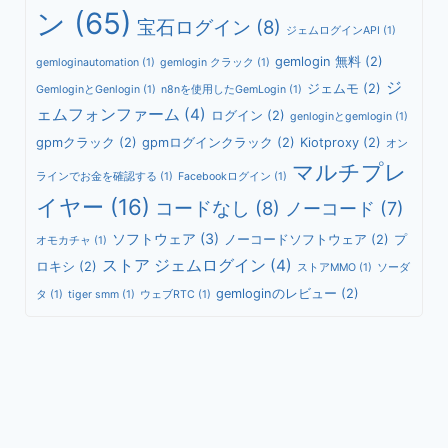
ン
(65)
宝石ログイン
(8)
ジェムログインAPI
(1)
gemlogin 無料
(2)
gemloginautomation
(1)
gemlogin クラック
(1)
ジ
ジェムモ
(2)
GemloginとGenlogin
(1)
n8nを使用したGemLogin
(1)
ェムフォンファーム
(4)
ログイン
(2)
genloginとgemlogin
(1)
gpmクラック
(2)
gpmログインクラック
(2)
Kiotproxy
(2)
オン
マルチプレ
ラインでお金を確認する
(1)
Facebookログイン
(1)
イヤー
(16)
コードなし
(8)
ノーコード
(7)
ソフトウェア
(3)
ノーコードソフトウェア
(2)
プ
オモカチャ
(1)
ストア ジェムログイン
(4)
ロキシ
(2)
ストアMMO
(1)
ソーダ
gemloginのレビュー
(2)
タ
(1)
tiger smm
(1)
ウェブRTC
(1)