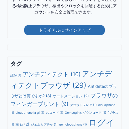
る検出防止ブラウザ。検出やブロックを回避するためにア
カウントを安全に管理できます。
トライアルにサインアップ
タグ
アンチデ
アンチディテクト
(10)
誰が
(1)
ィテクトブラウザ
(29)
Antidetect ブラ
ブラウザの
ウザとは何ですか?
(3)
オートメーション
(2)
フィンガープリント
(9)
クラウドフレア
(1)
cloudphone
(1)
cloudphone là gi
(1)
coコード
(1)
GemLoginをダウンロード
(1)
fプラス
ログイ
宝石
(2)
(1)
ジェムカプチャ
(1)
gemcloudphone
(1)