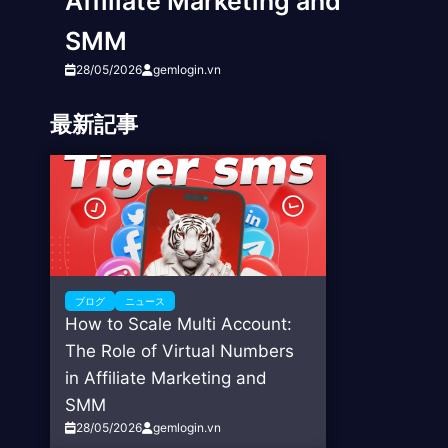
Affiliate Marketing and
SMM
28/05/2026
gemlogin.vn
最新記事
ブログ
ニュース
How to Scale Multi Account:
The Role of Virtual Numbers
in Affiliate Marketing and
SMM
28/05/2026
gemlogin.vn