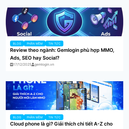
BLOG
PHẦN MỀM
TIN TỨC
Review theo ngành: Gemlogin phù hợp MMO,
Ads, SEO hay Social?
17/12/2025
gemlogin.vn
BLOG
PHẦN MỀM
TIN TỨC
Cloud phone là gì? Giải thích chi tiết A-Z cho