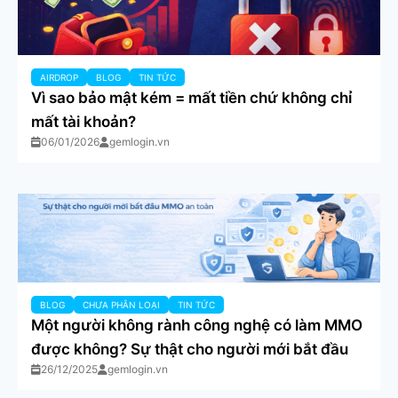
AIRDROP
BLOG
TIN TỨC
Vì sao bảo mật kém = mất tiền chứ không chỉ
mất tài khoản?
06/01/2026
gemlogin.vn
BLOG
CHƯA PHÂN LOẠI
TIN TỨC
Một người không rành công nghệ có làm MMO
được không? Sự thật cho người mới bắt đầu
26/12/2025
gemlogin.vn