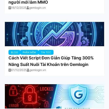
người mới làm MMO
16/12/2025
gemlogin.vn
BLOG
PHẦN MỀM
TIN TỨC
Cách Viết Script Đơn Giản Giúp Tăng 300%
Năng Suất Nuôi Tài Khoản trên Gemlogin
01/12/2025
gemlogin.vn