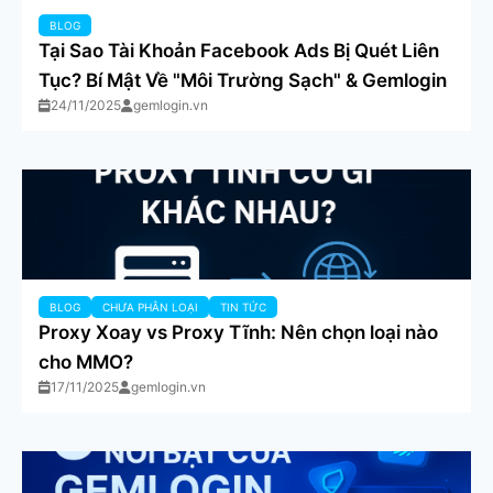
BLOG
Tại Sao Tài Khoản Facebook Ads Bị Quét Liên
Tục? Bí Mật Về "Môi Trường Sạch" & Gemlogin
24/11/2025
gemlogin.vn
BLOG
CHƯA PHÂN LOẠI
TIN TỨC
Proxy Xoay vs Proxy Tĩnh: Nên chọn loại nào
cho MMO?
17/11/2025
gemlogin.vn