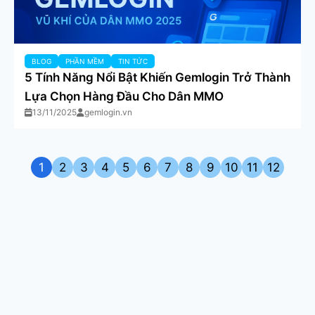
BLOG
PHẦN MỀM
TIN TỨC
5 Tính Năng Nổi Bật Khiến Gemlogin Trở Thành
Lựa Chọn Hàng Đầu Cho Dân MMO
13/11/2025
gemlogin.vn
1
2
3
4
5
6
7
8
9
10
11
12