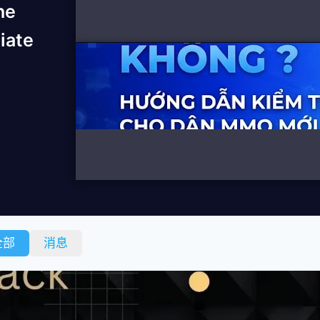
he
liate
全部
消息