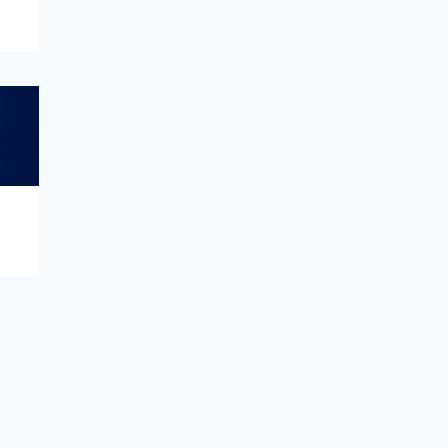
03/10/2025
gemlogin.vn
PHẦN
AIRDROP
BLOG
MỀM
Cách Random Hóa
Fingerprint An
Toàn Để Quản Lý
Nhiều Tài Khoản
26/09/2025
gemlogin.vn