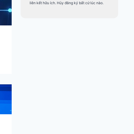
liên kết hữu ích. Hủy đăng ký bất cứ lúc nào.
PHẦN
TIN
BLOG
MỀM
TỨC
Cách Viết Script
Đơn Giản Giúp
Tăng 300%
Năng Suất Nuôi
Tài Khoản trên
Gemlogin
01/12/2025
gemlogin.vn
PHẦN
TIN
BLOG
MỀM
TỨC
5 Tính Năng Nổi
Bật Khiến
Gemlogin Trở
Thành Lựa Chọn