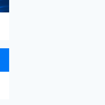
CÁCH TĂNG HIỆU SUẤT
NUÔI NHIỀU TÀI KHOẢN
TRÊN 1 MÁY – GIẢI
PHÁP TỐI ƯU HIỆU QUẢ
VỚI GEMLOGIN
17/10/2025
gemlogin.vn