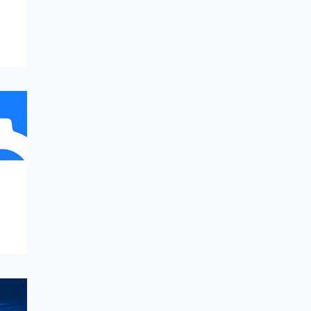
Hàng Đầu Cho
Dân MMO
13/11/2025
gemlogin.vn
PHẦN
TIN
BLOG
MỀM
TỨC
Tự Động Hóa
Quy Trình Đăng
Bài Hàng Loạt
Bằng Script
Gemlogin
20/10/2025
gemlogin.vn
PHẦN
TIN
AIRDROP
BLOG
MỀM
TỨC