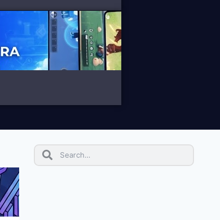
PHẦN
TIN
BLOG
MỀM
TỨC
Review theo
ngành: Gemlogin