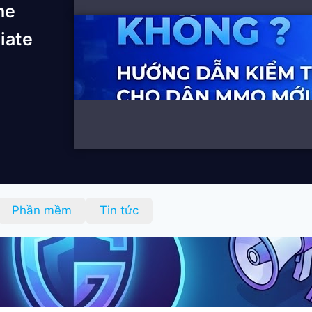
he
liate
Phần mềm
Tin tức