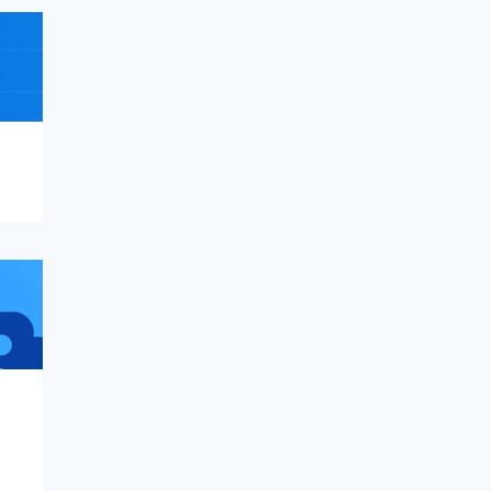
PHẦN
AIRDROP
BLOG
MỀM
Bản Đồ Tính Năng
Gemlogin 2025:
Cập Nhật Những
Điểm Mới Nhất
06/10/2025
gemlogin.vn
PHẦN
TIN
BLOG
MỀM
TỨC
Cách Tích Hợp
Gemlogin Với
Tool Auto Để
Nuôi Nick
Facebook Hoàn
Toàn Tự Động