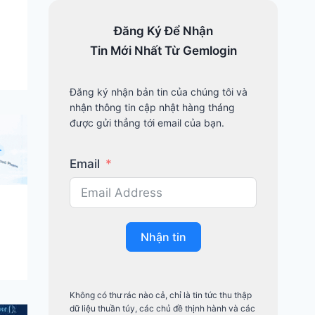
phù hợp MMO,
Ads, SEO hay
Đăng Ký Để Nhận
Social?
Tin Mới Nhất Từ Gemlogin
17/12/2025
gemlogin.vn
Đăng ký nhận bản tin của chúng tôi và
nhận thông tin cập nhật hàng tháng
được gửi thẳng tới email của bạn.
PHẦN
TIN
BLOG
MỀM
TỨC
Cloud phone là
Email
gì? Giải thích chi
tiết A-Z cho
người mới làm
MMO
Nhận tin
16/12/2025
gemlogin.vn
Không có thư rác nào cả, chỉ là tin tức thu thập
dữ liệu thuần túy, các chủ đề thịnh hành và các