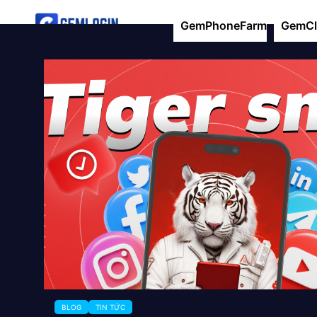
GemPhoneFarm
GemCl
BLOG
TIN TỨC