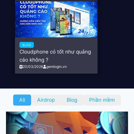
BLOG
Cloudphone có tốt như quảng
cáo không ?
20/03/2026
gemlogin.vn
All
Airdrop
Blog
Phần mềm