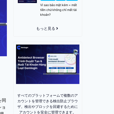
Vì sao bảo mật kém = mất
tiền chứ không chỉ mất tài
khoản?
もっと見る
すべてのプラットフォームで複数のア
を同
カウントを管理できる検出防止ブラウ
ザ。検出やブロックを回避するために
ショ
アカウントを安全に管理できます。
理