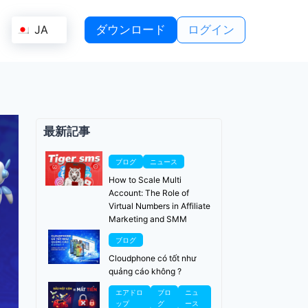
JA
ダウンロード
ログイン
最新記事
ブログ
ニュース
How to Scale Multi
Account: The Role of
Virtual Numbers in Affiliate
Marketing and SMM
ブログ
Cloudphone có tốt như
quảng cáo không ?
エアドロ
ブロ
ニュ
ップ
グ
ース