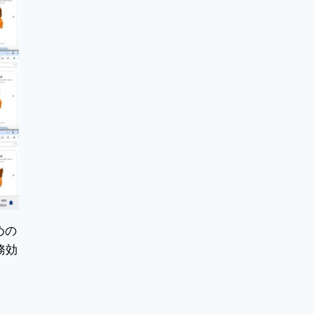
めの
務効