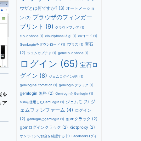
ウザとは何ですか?
(3)
オートメーショ
ブラウザのフィンガー
ン
(2)
プリント
(9)
クラウドフレア
(1)
cloudphone
(1)
cloudphone là gi
(1)
coコード
(1)
宝石
GemLoginをダウンロード
(1)
fプラス
(1)
(2)
ジェムカプチャ
(1)
gemcloudphone
(1)
ログイン
(65)
宝石ロ
グイン
(8)
ジェムログインAPI
(1)
gemloginautomation
(1)
gemlogin クラック
(1)
gemlogin 無料
(2)
能を
GemloginとGenlogin
(1)
ジ
ジェムモ
(2)
るア
n8nを使用したGemLogin
(1)
ェムフォンファーム
(4)
ログイン
(2)
gpmクラック
(2)
genloginとgemlogin
(1)
gpmログインクラック
(2)
Kiotproxy
(2)
オンラインでお金を確認する
(1)
Facebookログイ