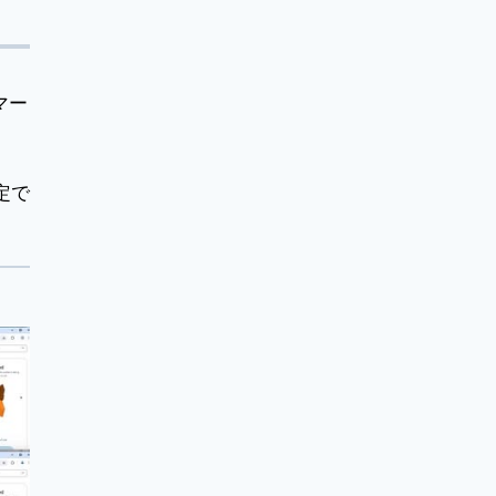
マー
予定で