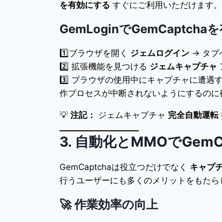
を有効にする
すぐにご利用いただけます。
GemLoginでGemCaptc
1️⃣ブラウザを開く
ジェムログイン
→ タ
2️⃣ 拡張機能を見つける
ジェムキャプチャ
3️⃣ ブラウザの使用中にキャプチャに遭
作プロセスが中断されないようにするのに
💡
注記：
ジェムキャプチャ
完全自動運転
3. 自動化とMMOでGem
GemCaptchaは役立つだけでなく
キャプ
行うユーザーにも多くのメリットをもたら
🚀
作業効率の向上