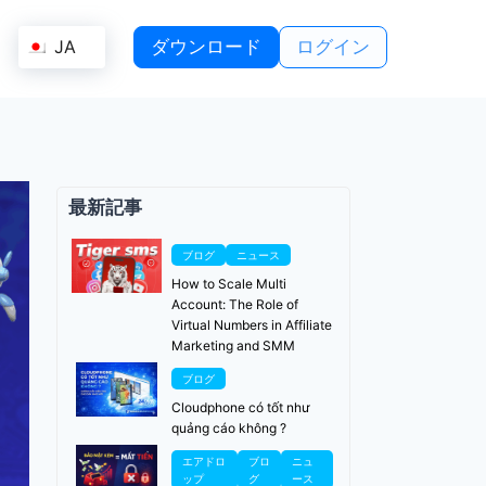
JA
ダウンロード
ログイン
最新記事
ブログ
ニュース
How to Scale Multi
Account: The Role of
Virtual Numbers in Affiliate
Marketing and SMM
ブログ
Cloudphone có tốt như
quảng cáo không ?
エアドロ
ブロ
ニュ
ップ
グ
ース