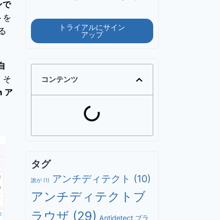
ンで
トを
トライアルにサイン
る
アップ
自
、そ
コンテンツ
n ア
タグ
アンチディテクト
(10)
誰が
(1)
アンチディテクトブ
ラウザ
(29)
Antidetect ブラ