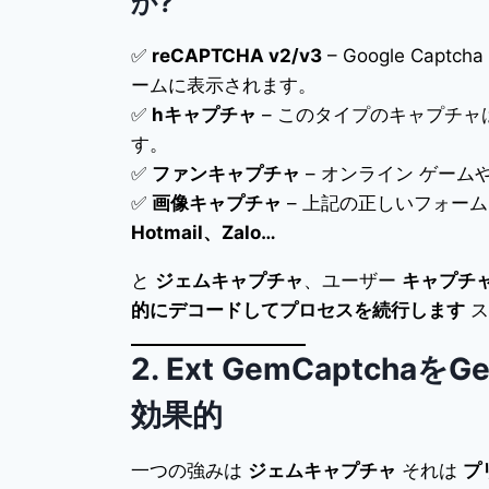
か?
✅
reCAPTCHA v2/v3
– Google Capt
ームに表示されます。
✅
hキャプチャ
– このタイプのキャプチャ
す。
✅
ファンキャプチャ
– オンライン ゲー
✅
画像キャプチャ
– 上記の正しいフォー
Hotmail、Zalo…
と
ジェムキャプチャ
、ユーザー
キャプチ
的にデコードしてプロセスを続行します
ス
2. Ext GemCaptch
効果的
一つの強みは
ジェムキャプチャ
それは
プ