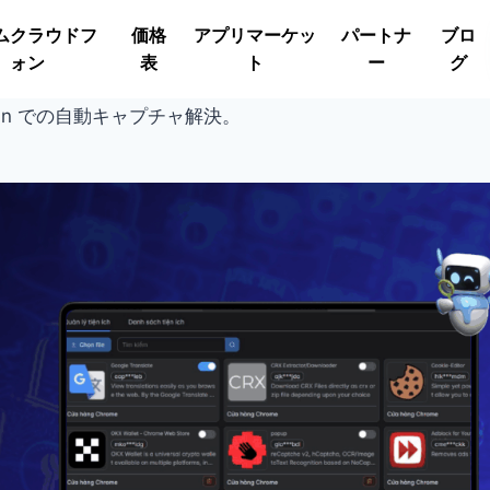
ムクラウドフ
価格
アプリマーケッ
パートナ
ブロ
ォン
表
ト
ー
グ
Login での自動キャプチャ解決。