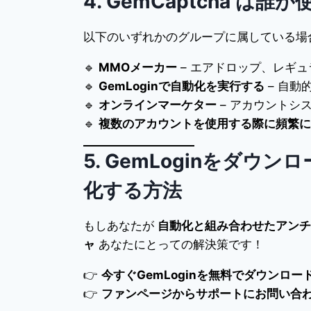
4. GemCaptcha は
以下のいずれかのグループに属している場
🔹
MMOメーカー
– エアドロップ、レギ
🔹
GemLoginで自動化を実行する
– 自動
🔹
オンラインマーケター
– アカウントシ
🔹
複数のアカウントを使用する際に頻繁に
5. GemLoginをダウン
化する方法
もしあなたが
自動化と組み合わせたアンチ
ャ
あなたにとっての解決策です！
👉
今すぐGemLoginを無料でダウンロー
👉
ファンページからサポートにお問い合わ