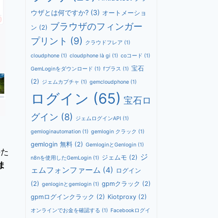
ウザとは何ですか?
(3)
オートメーショ
ブラウザのフィンガー
ン
(2)
プリント
(9)
クラウドフレア
(1)
cloudphone
(1)
cloudphone là gi
(1)
coコード
(1)
宝石
GemLoginをダウンロード
(1)
fプラス
(1)
(2)
ジェムカプチャ
(1)
gemcloudphone
(1)
ログイン
(65)
宝石ロ
グイン
(8)
ジェムログインAPI
(1)
gemloginautomation
(1)
gemlogin クラック
(1)
gemlogin 無料
(2)
GemloginとGenlogin
(1)
のた
ジ
ジェムモ
(2)
n8nを使用したGemLogin
(1)
ま
ェムフォンファーム
(4)
ログイン
(2)
gpmクラック
(2)
genloginとgemlogin
(1)
gpmログインクラック
(2)
Kiotproxy
(2)
オンラインでお金を確認する
(1)
Facebookログイ