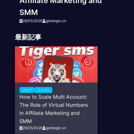
Affiliate Marketing and
SMM
28/05/2026
gemlogin.vn
最新記事
ブログ
ニュース
How to Scale Multi Account:
The Role of Virtual Numbers
in Affiliate Marketing and
SMM
28/05/2026
gemlogin.vn