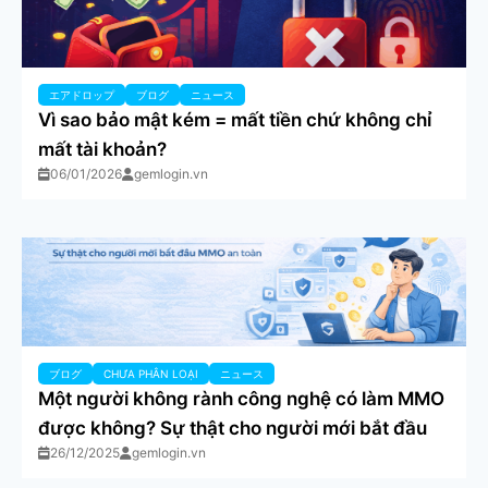
エアドロップ
ブログ
ニュース
Vì sao bảo mật kém = mất tiền chứ không chỉ
mất tài khoản?
06/01/2026
gemlogin.vn
ブログ
CHƯA PHÂN LOẠI
ニュース
Một người không rành công nghệ có làm MMO
được không? Sự thật cho người mới bắt đầu
26/12/2025
gemlogin.vn