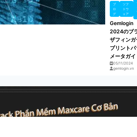
ブ
ソフ
ロ
トウ
グ
ェア
Gemlogin
2024のブ
ザフィンガ
プリントパ
メータガイ
05/11/2024
gemlogin.vn