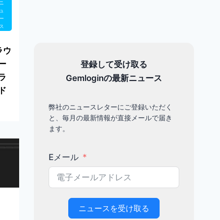
ニ
ュ
ー
ス
ラウ
ー
登録して受け取る
ラ
Gemloginの最新ニュース
ド
弊社のニュースレターにご登録いただく
と、毎月の最新情報が直接メールで届き
ます。
ニュース
Eメール
MaxCare
のフルク
ラック版
をダウン
ニュースを受け取る
ロード：