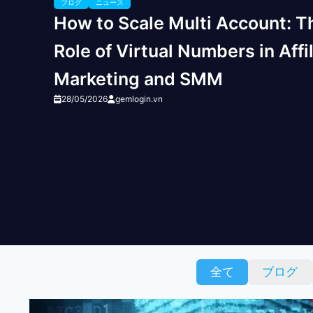
ブログ
ニュース
How to Scale Multi Account: T
Role of Virtual Numbers in Affi
Marketing and SMM
28/05/2026
gemlogin.vn
全て
ブログ