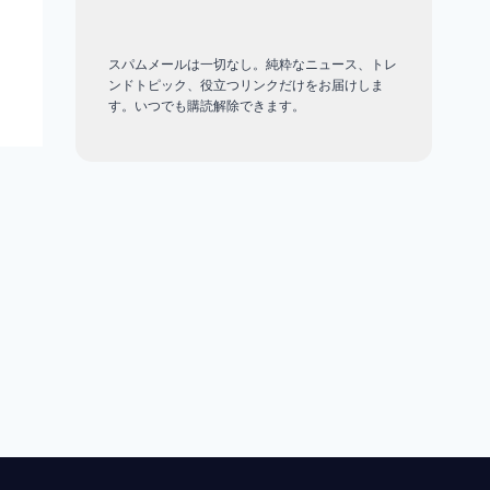
リスクと
より安全
スパムメールは一切なし。純粋なニュース、トレ
な選択肢
ンドトピック、役立つリンクだけをお届けしま
25/08/2024
す。いつでも購読解除できます。
gemlogin.vn