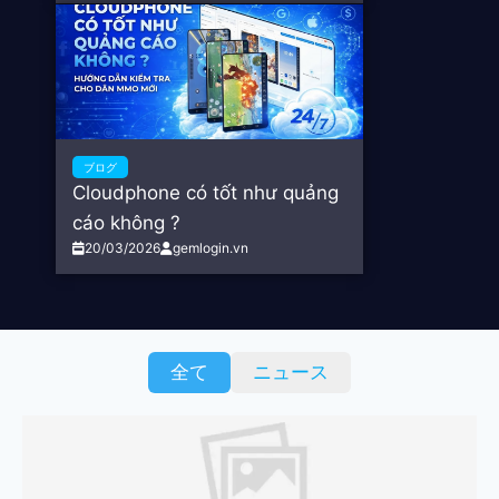
ブログ
Cloudphone có tốt như quảng
cáo không ?
20/03/2026
gemlogin.vn
全て
ニュース