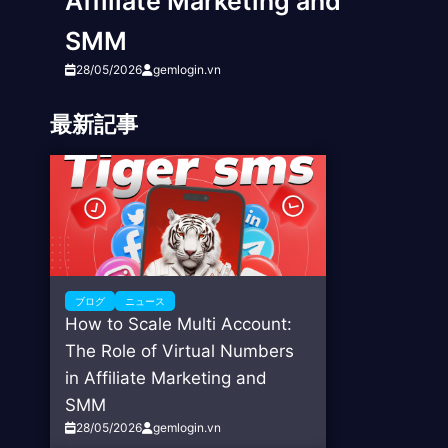
Affiliate Marketing and
SMM
28/05/2026
gemlogin.vn
最新記事
ブログ
ニュース
How to Scale Multi Account:
The Role of Virtual Numbers
in Affiliate Marketing and
SMM
28/05/2026
gemlogin.vn