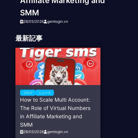
Affiliate Marketing and
SMM
28/05/2026
gemlogin.vn
最新記事
ブログ
ニュース
How to Scale Multi Account:
The Role of Virtual Numbers
in Affiliate Marketing and
SMM
28/05/2026
gemlogin.vn