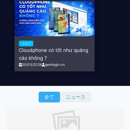
ブログ
Cloudphone có tốt như quảng
cáo không ?
20/03/2026
gemlogin.vn
全て
ニュース