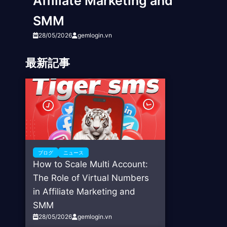
Affiliate Marketing and
SMM
28/05/2026
gemlogin.vn
最新記事
ブログ
ニュース
How to Scale Multi Account:
The Role of Virtual Numbers
in Affiliate Marketing and
SMM
28/05/2026
gemlogin.vn