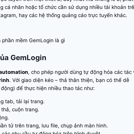
ng cá nhân hoặc tổ chức cần sử dụng nhiều tài khoản tr
tagram, hay các hệ thống quảng cáo trực tuyến khác.
h phần mềm GemLogin là gì
 của GemLogin
automation
, cho phép người dùng tự động hóa các tác 
rình
. Với giao diện kéo – thả thân thiện, bạn có thể dễ
 động) để thực hiện nhiều thao tác như:
 tab, tải lại trang.
o thả, cuộn trang.
ộng.
hần tử trên trang, lưu file, chụp ảnh màn hình.
cả các nhu cầu tự động hóa trên trình duyệt.