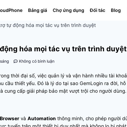
oudPhone
Bảng giá
Chợ ứng dụng
Đối tác
Blog
rợ tự động hóa mọi tác vụ trên trình duyệt
 động hóa mọi tác vụ trên trình duyệt
 sáng
Không có bình luận
ong thời đại số, việc quản lý và vận hành nhiều tài kho
u cầu thiết yếu. Đó là lý do tại sao GemLogin ra đời, hỗ 
và cung cấp giải pháp bảo mật vượt trội cho người dùng.
 Browser
và
Automation
thông minh, cho phép người d
rực tuyến trên một thiết bị duy nhất mà không lo bị phát