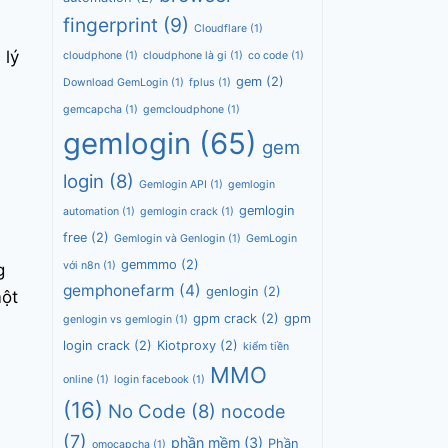
fingerprint
(9)
Cloudflare
(1)
 lý
cloudphone
(1)
cloudphone là gi
(1)
co code
(1)
gem
(2)
Download GemLogin
(1)
fplus
(1)
gemcapcha
(1)
gemcloudphone
(1)
gemlogin
(65)
gem
login
(8)
Gemlogin API
(1)
gemlogin
gemlogin
automation
(1)
gemlogin crack
(1)
free
(2)
Gemlogin và Genlogin
(1)
GemLogin
gemmmo
(2)
với n8n
(1)
g
gemphonefarm
(4)
genlogin
(2)
một
gpm crack
(2)
gpm
genlogin vs gemlogin
(1)
login crack
(2)
Kiotproxy
(2)
kiểm tiền
MMO
online
(1)
login facebook
(1)
(16)
No Code
(8)
nocode
(7)
phần mềm
(3)
Phần
omocapcha
(1)