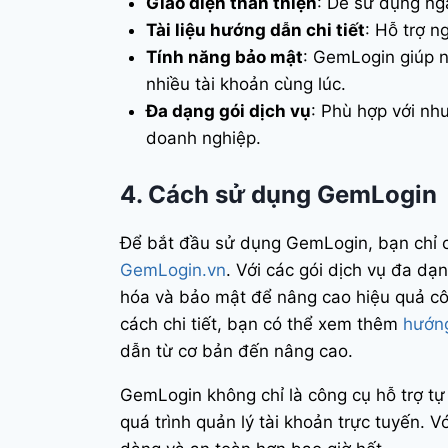
Giao diện thân thiện
: Dễ sử dụng nga
Tài liệu hướng dẫn chi tiết
: Hỗ trợ 
Tính năng bảo mật
: GemLogin giúp n
nhiều tài khoản cùng lúc.
Đa dạng gói dịch vụ
: Phù hợp với nh
doanh nghiệp.
4. Cách sử dụng GemLogin
Để bắt đầu sử dụng GemLogin, bạn chỉ c
GemLogin.vn
. Với các gói dịch vụ đa d
hóa và bảo mật để nâng cao hiệu quả cô
cách chi tiết, bạn có thể xem thêm
hướn
dẫn từ cơ bản đến nâng cao.
GemLogin không chỉ là công cụ hỗ trợ tự
quá trình quản lý tài khoản trực tuyến. V