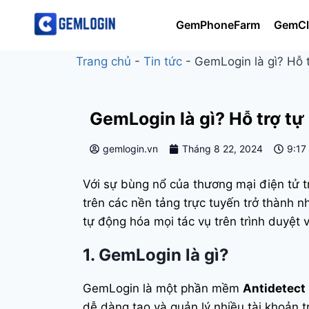
GemPhoneFarm
GemCl
Trang chủ
-
Tin tức
-
GemLogin là gì? Hỗ t
GemLogin là gì? Hỗ trợ tự
gemlogin.vn
Tháng 8 22, 2024
9:17
Với sự bùng nổ của thương mại điện tử tr
trên các nền tảng trực tuyến trở thành nh
tự động hóa mọi tác vụ trên trình duyệt 
1. GemLogin là gì?
GemLogin là một phần mềm
Antidetect
dễ dàng tạo và quản lý nhiều tài khoản t