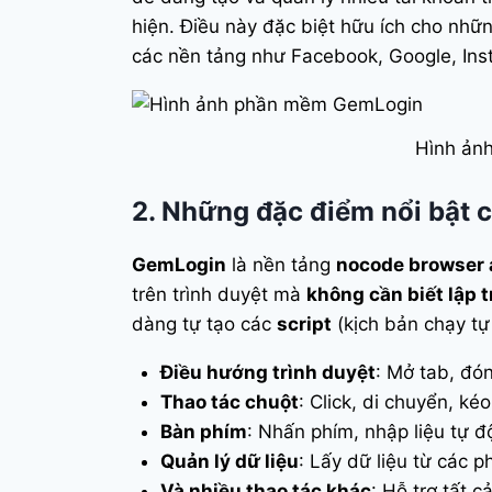
hiện. Điều này đặc biệt hữu ích cho nhữ
các nền tảng như Facebook, Google, Ins
Hình ản
2. Những đặc điểm nổi bật
GemLogin
là nền tảng
nocode browser 
trên trình duyệt mà
không cần biết lập t
dàng tự tạo các
script
(kịch bản chạy tự
Điều hướng trình duyệt
: Mở tab, đóng
Thao tác chuột
: Click, di chuyển, ké
Bàn phím
: Nhấn phím, nhập liệu tự đ
Quản lý dữ liệu
: Lấy dữ liệu từ các p
Và nhiều thao tác khác
: Hỗ trợ tất 