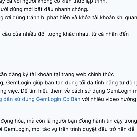
y cả với người không có kiến thức lập trình.
người dùng mới bắt đầu nhanh chóng.
gười dùng tránh bị phát hiện và khóa tài khoản khi quản
u cầu của nhiều đối tượng khác nhau, từ cá nhân đến
ần đăng ký tài khoản tại trang web chính thức
ạng, GemLogin giúp bạn tận dụng tối đa tính năng tự độn
ng việc. Để tìm hiểu thêm về cách sử dụng GemLogin 
g dẫn sử dụng GemLogin Cơ Bản
với nhiều video hướng
 động hóa, mà còn là người bạn đồng hành tin cậy trong
ới GemLogin, mọi tác vụ trên trình duyệt đều trở nên dễ