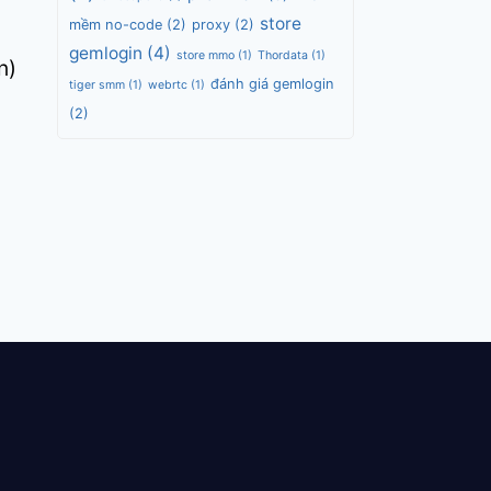
store
mềm no-code
(2)
proxy
(2)
gemlogin
(4)
store mmo
(1)
Thordata
(1)
n)
đánh giá gemlogin
tiger smm
(1)
webrtc
(1)
(2)