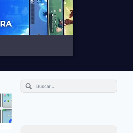
BLOG
SOFTWARE
NOTICIAS
¿Qué es
Gemphonefarm?
18/12/2024
gemlogin.vn