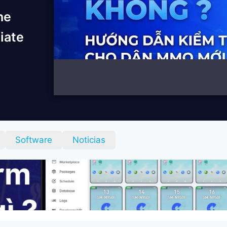
he
liate
Software
Noticias