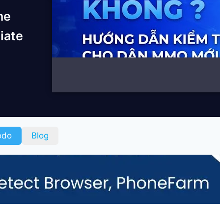
he
liate
odo
Blog